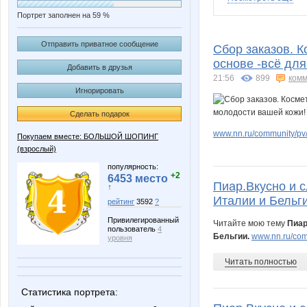
Портрет заполнен на 59 %
AnnaSergeevna
Butterfly
Отправить приватное сообщение
Сбор заказов. К
основе -всё для
Добавить в друзья
21:56
899
комм
Игнорировать
Lelyann
Lonza
Сделать подарок
www.nn.ru/community/pv/
Покупаем вместе: БОЛЬШОЙ ШОПИНГ
(взрослый)
Muhina
Natalya
популярность:
+2
6453 место
Пиар.Вкусно и с
↑
Италии и Бельги
рейтинг
3592
?
SoLnCa
Solar cel
Привилегированный
Читайте мою тему
Пиар
пользователь
4
Бельгии.
www.nn.ru/comm
уровня
Читать полностью
Wisp@
Yanusi
Статистика портрета: