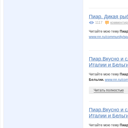
Алена Валерьевна
Барби
Пиар. Дикая ры
1117
комментир
Читайте мою тему
Пиар
www.nn.ru/community/sp/
Кидс НН
Корпорация недви
Пиар.Вкусно и с
Лидия1972
МамаГа
Италии и Бельги
Читайте мою тему
Пиар
Бельгии.
www.nn.ru/com
Пируэтта
Правильно
Читать полностью
Пиар.Вкусно и с
Татьяна Мошук
Татьяна2
Италии и Бельги
Читайте мою тему
Пиар