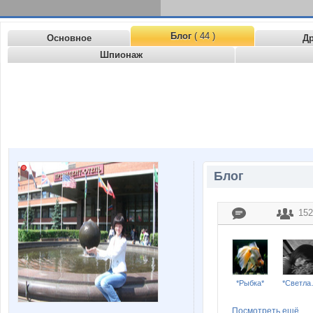
Блог
( 44 )
Основное
Д
Шпионаж
Блог
152
*Рыбка*
*С
Посмотреть ещё