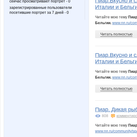
Пиар.Вкусно и с
сейчас просматривают портрет - 0
Италии и Бельги
зарегистрированные пользователи
посетившие портрет за 7 дней - 0
cornfetur
cornflou
Читайте мою тему
Пиар
Бельгии.
www.nn.ru/comm
Читать полностью
irinka7
julia-de
Пиар.Вкусно и с
Италии и Бельги
minx
nad.kon
Читайте мою тему
Пиар
Бельгии.
www.nn.ru/com
Читать полностью
shlivka
taiti
Пиар. Дикая ры
808
комментир
клуб рукодельниц
комсо
Читайте мою тему
Пиар
www.nn.ru/community/sp/