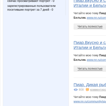
Пиар.Вкусно и с
сейчас просматривают портрет - 0
Италии и Бельги
зарегистрированные пользователи
посетившие портрет за 7 дней - 0
cornfetur
cornflou
Читайте мою тему
Пиар
Бельгии.
www.nn.ru/comm
Читать полностью
irinka7
julia-de
Пиар.Вкусно и с
Италии и Бельги
minx
nad.kon
Читайте мою тему
Пиар
Бельгии.
www.nn.ru/com
Читать полностью
shlivka
taiti
Пиар. Дикая ры
808
комментир
клуб рукодельниц
комсо
Читайте мою тему
Пиар
www.nn.ru/community/sp/