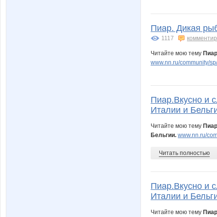
Алена Валерьевна
Барби
Пиар. Дикая ры
1117
комментир
Читайте мою тему
Пиар
www.nn.ru/community/sp/
Кидс НН
Корпорация недви
Пиар.Вкусно и с
Лидия1972
МамаГа
Италии и Бельги
Читайте мою тему
Пиар
Бельгии.
www.nn.ru/com
Пируэтта
Правильно
Читать полностью
Пиар.Вкусно и с
Татьяна Мошук
Татьяна2
Италии и Бельги
Читайте мою тему
Пиар