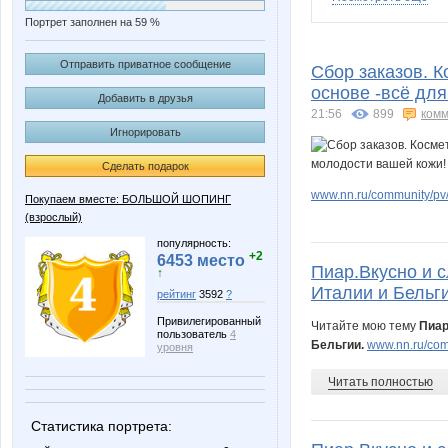
Портрет заполнен на 59 %
AnnaSergeevna
Butterfly
Отправить приватное сообщение
Сбор заказов. К
основе -всё для
Добавить в друзья
21:56
899
комм
Игнорировать
Lelyann
Lonza
Сделать подарок
www.nn.ru/community/pv/
Покупаем вместе: БОЛЬШОЙ ШОПИНГ
(взрослый)
Muhina
Natalya
популярность:
+2
6453 место
Пиар.Вкусно и с
↑
Италии и Бельги
рейтинг
3592
?
SoLnCa
Solar cel
Привилегированный
Читайте мою тему
Пиар
пользователь
4
Бельгии.
www.nn.ru/comm
уровня
Читать полностью
Wisp@
Yanusi
Статистика портрета: