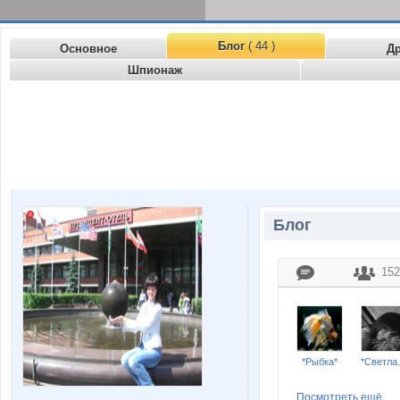
Блог
( 44 )
Основное
Д
Шпионаж
Блог
152
*Рыбка*
*С
Посмотреть ещё